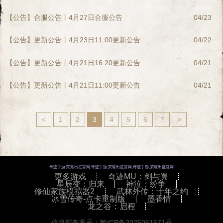
【公告】合服公告丨4月27日合服公告
04/23
【公告】更新公告丨4月23日11:00更新公告
04/22
【公告】更新公告丨4月21日16:20更新公告
04/21
【公告】更新公告丨4月21日11:00更新公告
04/21
<
1
2
3
4
5
6
7
>
奇迹手游,荣耀出征官网,奇迹手游,荣耀出征官网,奇迹手游,荣耀出征官网
更多游戏
奇迹MU：剑与翼
星辰变：归来
神泣：纷争
修仙家族模拟器2
武林外传：十年之约
冰雪传奇-点卡重制版
墨香情
龙之谷：启程
信息部备案号：黔ICP备2025061571号